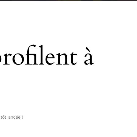
rofilent à
tôt lancée !