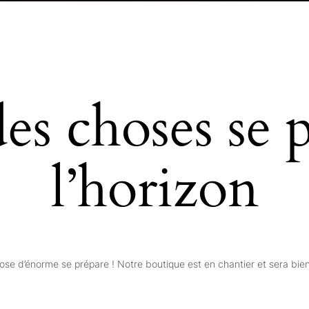
s choses se p
l’horizon
se d’énorme se prépare ! Notre boutique est en chantier et sera bien